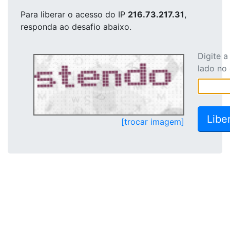
Para liberar o acesso
do IP
216.73.217.31
,
responda ao desafio abaixo.
Digite 
lado no
[trocar imagem]