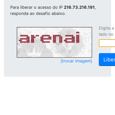
Para liberar o acesso
do IP
216.73.216.191
,
responda ao desafio abaixo.
Digite 
lado no
[trocar imagem]