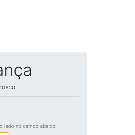
ança
nosco.
ao lado no campo abaixo