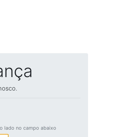
ança
nosco.
ao lado no campo abaixo