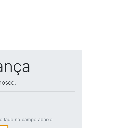
ança
nosco.
ao lado no campo abaixo