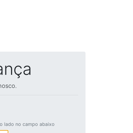
ança
nosco.
ao lado no campo abaixo